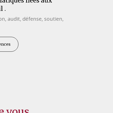
matiques liées aux
l .
ion, audit, défense, soutien,
ences
pe vous