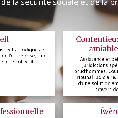
, de la sécurité sociale et de la p
eil
Contentieux
amiable 
aspects juridiques et
 de l’entreprise, tant
Assistance et dé
el que collectif
juridictions spé
prud’hommes, Cour 
Tribunal judiciaire
d’une solution a
travers de
fessionnelle
Évèn