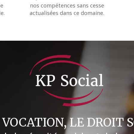
de
nos compétences sans cesse
e.
actualisées dans ce domaine.
VOCATION, LE DROIT S