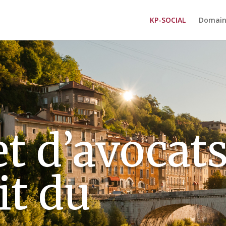
KP-SOCIAL
Domain
t d’avocat
it du